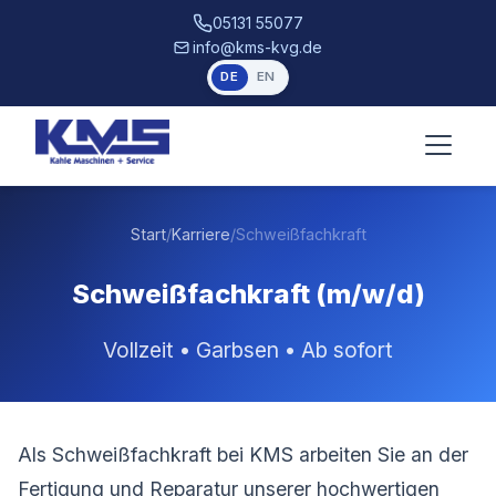
05131 55077
info@kms-kvg.de
DE
EN
Start
/
Karriere
/
Schweißfachkraft
Schweißfachkraft (m/w/d)
Vollzeit • Garbsen • Ab sofort
Als Schweißfachkraft bei KMS arbeiten Sie an der
Fertigung und Reparatur unserer hochwertigen